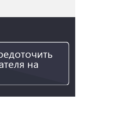
средоточить
ателя на