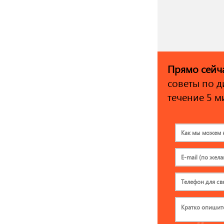
Прямо сейч
советы по д
течение 5 м