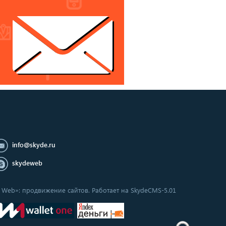
info@skyde.ru
skydeweb
de Web»: продвижение сайтов. Работает на SkydeCMS-5.01