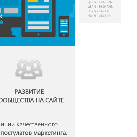
ЦБР $ - 81.41 РУБ.
ЦБР € - 94.06 РУБ.
НБУ $ - 0.45 ГРН.
х
НБУ € - 0.52 ГРН.
РАЗВИТИЕ
ООБЩЕСТВА НА САЙТЕ
личии качественного
постулатов маркетинга
,