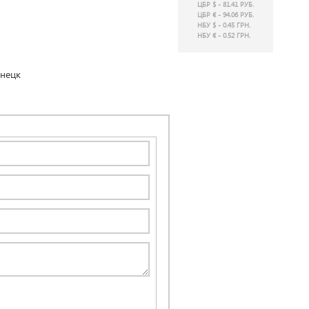
ЦБР $ - 81.41 РУБ.
ЦБР € - 94.06 РУБ.
НБУ $ - 0.45 ГРН.
НБУ € - 0.52 ГРН.
онецк